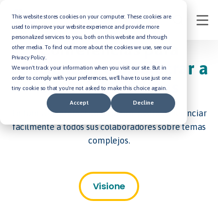
This website stores cookies on your computer. These cookies are
used to improve your website experience and provide more
personalized services to you, both on this website and through
Conferencias para
other media. To find out more about the cookies we use, see our
Privacy Policy.
concienciar e involucrar a
We won't track your information when you visit our site. But in
order to comply with your preferences, we'll have to use just one
sus colaboradores
tiny cookie so that you're not asked to make this choice again.
Accept
Decline
En formato interactivo o clásico, podrá concienciar
fácilmente a todos sus colaboradores sobre temas
complejos.
Visione